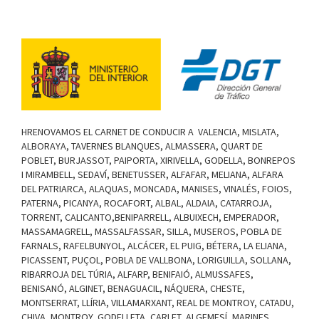
por
Whatsapp
.
HRENOVAMOS EL CARNET DE CONDUCIR A VALENCIA, MISLATA,
ALBORAYA, TAVERNES BLANQUES, ALMASSERA, QUART DE
POBLET, BURJASSOT, PAIPORTA, XIRIVELLA, GODELLA, BONREPOS
I MIRAMBELL, SEDAVÍ, BENETUSSER, ALFAFAR, MELIANA, ALFARA
DEL PATRIARCA, ALAQUAS, MONCADA, MANISES, VINALÉS, FOIOS,
PATERNA, PICANYA, ROCAFORT, ALBAL, ALDAIA, CATARROJA,
TORRENT, CALICANTO,BENIPARRELL, ALBUIXECH, EMPERADOR,
MASSAMAGRELL, MASSALFASSAR, SILLA, MUSEROS, POBLA DE
FARNALS, RAFELBUNYOL, ALCÁCER, EL PUIG, BÉTERA, LA ELIANA,
PICASSENT, PUÇOL, POBLA DE VALLBONA, LORIGUILLA, SOLLANA,
RIBARROJA DEL TÚRIA, ALFARP, BENIFAIÓ, ALMUSSAFES,
BENISANÓ, ALGINET, BENAGUACIL, NÁQUERA, CHESTE,
MONTSERRAT, LLÍRIA, VILLAMARXANT, REAL DE MONTROY, CATADU,
CHIVA, MONTROY, GODELLETA, CARLET, ALGEMESÍ, MARINES,